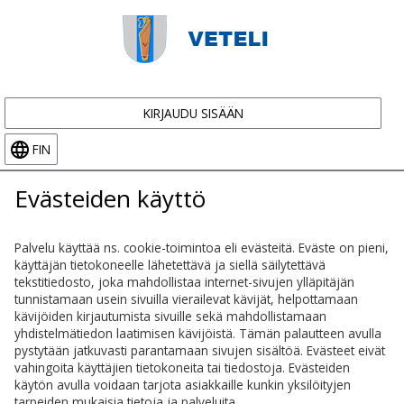
KIRJAUDU SISÄÄN
FIN
Evästeiden käyttö
Palvelu käyttää ns. cookie-toimintoa eli evästeitä. Eväste on pieni,
käyttäjän tietokoneelle lähetettävä ja siellä säilytettävä
tekstitiedosto, joka mahdollistaa internet-sivujen ylläpitäjän
tunnistamaan usein sivuilla vierailevat kävijät, helpottamaan
kävijöiden kirjautumista sivuille sekä mahdollistamaan
yhdistelmätiedon laatimisen kävijöistä. Tämän palautteen avulla
pystytään jatkuvasti parantamaan sivujen sisältöä. Evästeet eivät
vahingoita käyttäjien tietokoneita tai tiedostoja. Evästeiden
käytön avulla voidaan tarjota asiakkaille kunkin yksilöityjen
tarpeiden mukaisia tietoja ja palveluita.